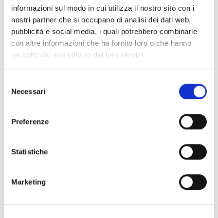
accordance with Regulation (EU) 2016/679 (General Data
informazioni sul modo in cui utilizza il nostro sito con i
Protection Regulation). Privacy Policy
nostri partner che si occupano di analisi dei dati web,
pubblicità e social media, i quali potrebbero combinarle
con altre informazioni che ha fornito loro o che hanno
raccolto dal suo utilizzo dei loro servizi.
Selezione
Necessari
del
consenso
Preferenze
Statistiche
Marketing