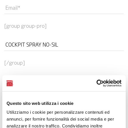
[group group-pro]
[/group]
Questo sito web utilizza i cookie
Utilizziamo i cookie per personalizzare contenuti ed
annunci, per fornire funzionalità dei social media e per
I authorise the processing of my personal data in
analizzare il nostro traffico. Condividiamo inoltre