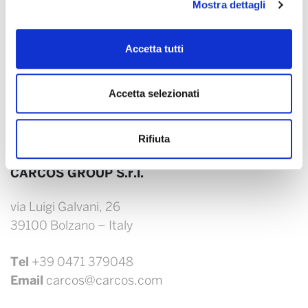
Mostra dettagli
Accetta tutti
Accetta selezionati
Rifiuta
CARCOS GROUP S.r.l.
via Luigi Galvani, 26
39100 Bolzano – Italy
Tel
+39 0471 379048
Email
carcos@carcos.com