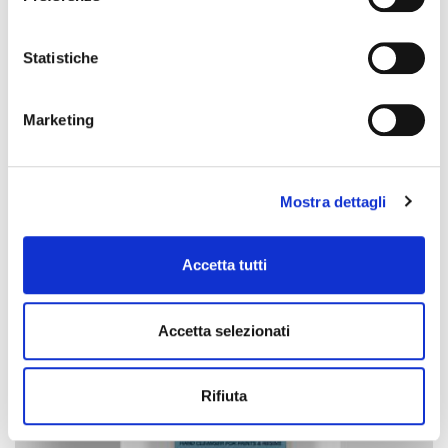
CARCOS 4400
Statistiche
Grasa lubricante blanca
Marketing
Mostra dettagli
Accetta tutti
Accetta selezionati
Rifiuta