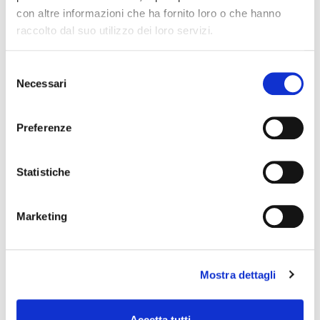
con altre informazioni che ha fornito loro o che hanno
raccolto dal suo utilizzo dei loro servizi.
Selezione
Necessari
del
consenso
Preferenze
Statistiche
Marketing
Mostra dettagli
SILVER RIM SPRAY
Accetta tutti