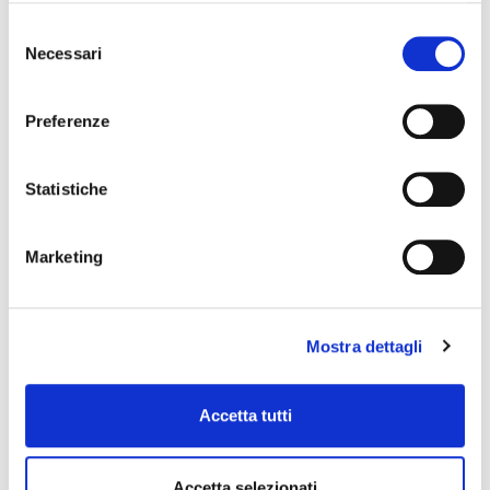
Selezione
Necessari
del
consenso
Preferenze
Statistiche
Marketing
SPRAY CARCOS RACING –
NEGRO MATE
Mostra dettagli
Esmalte acrílico para retoques en coches,
motos, vehículos industriales.
Accetta tutti
Accetta selezionati