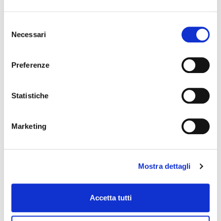
Selezione
Necessari
del
consenso
Preferenze
Statistiche
ZINC SPRAY LIGHT
Marketing
Zinc ligero
Mostra dettagli
Accetta tutti