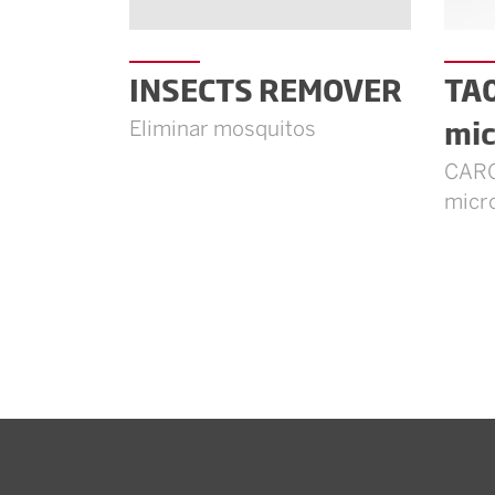
INSECTS REMOVER
TA0
mic
Eliminar mosquitos
CARC
micro