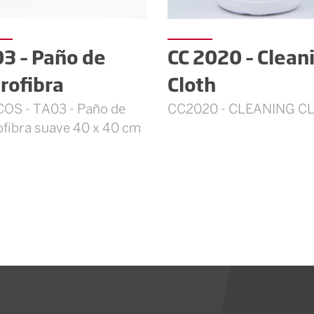
3 – Paño de
CC 2020 – Clean
rofibra
Cloth
OS - TA03 - Paño de
CC2020 - CLEANING C
fibra suave 40 x 40 cm