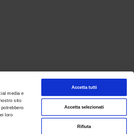
Accetta tutti
cial media e
nostro sito
Accetta selezionati
i potrebbero
ei loro
Rifiuta