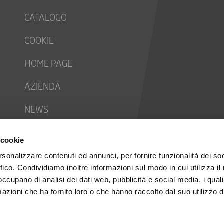
CATALOGO
COOKIE
HOME PAGE
AZIENDA
NEWS
CONTACTS
 cookie
TRABAJA CON NOSOTROS
rsonalizzare contenuti ed annunci, per fornire funzionalità dei so
ffico. Condividiamo inoltre informazioni sul modo in cui utilizza il 
PRIVACY POLICY
 occupano di analisi dei dati web, pubblicità e social media, i qual
azioni che ha fornito loro o che hanno raccolto dal suo utilizzo d