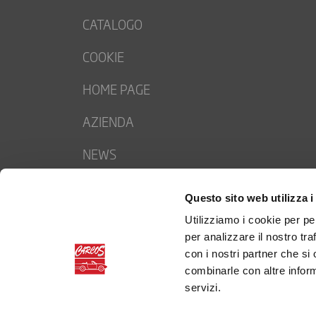
CATALOGO
COOKIE
HOME PAGE
AZIENDA
NEWS
CONTACTS
Questo sito web utilizza i
TRABAJA CON NOSOTROS
Utilizziamo i cookie per pe
per analizzare il nostro tra
PRIVACY POLICY
con i nostri partner che si
combinarle con altre inform
servizi.