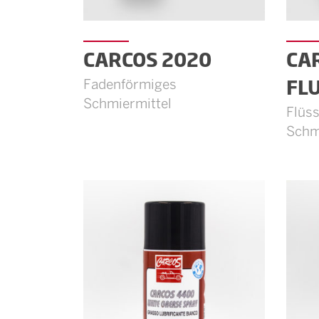
CARCOS 2020
CA
FL
Fadenförmiges
Schmiermittel
Flüss
Schm