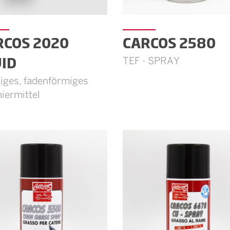
RCOS 2020
CARCOS 2580
UID
TEF - SPRAY
iges, fadenförmiges
iermittel