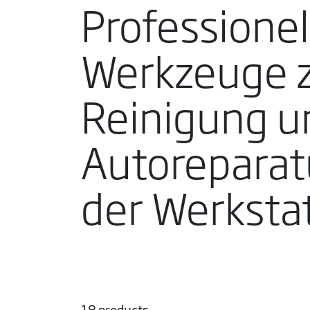
Professionel
Werkzeuge 
Reinigung u
Autoreparat
der Werksta
18 products