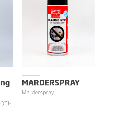
ing
MARDERSPRAY
Marderspray
LOTH