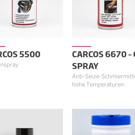
RCOS 5500
CARCOS 6670 –
SPRAY
enspray
Anti-Seize-Schmiermitte
hohe Temperaturen