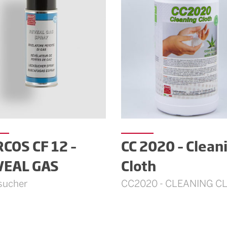
COS CF 12 –
CC 2020 – Clean
VEAL GAS
Cloth
sucher
CC2020 - CLEANING C