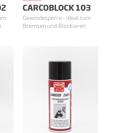
02
CARCOBLOCK 103
zum
Gewindesperre - ideal zum
n
Bremsen und Blockieren