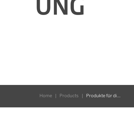
UNG
Produkte für die Autowartung
Home
|
Products
|