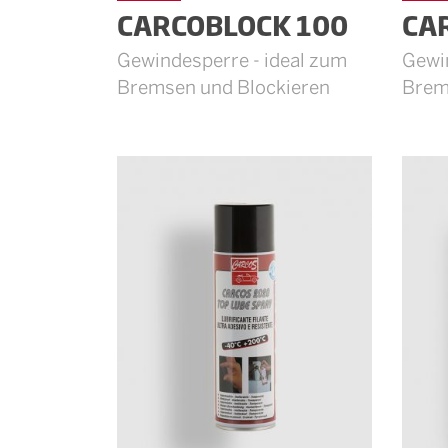
CARCOBLOCK 100
CA
Gewindesperre - ideal zum
Gewin
Bremsen und Blockieren
Brem