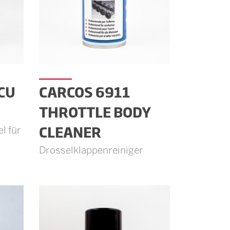
 CU
CARCOS 6911
THROTTLE BODY
CLEANER
l für
Drosselklappenreiniger