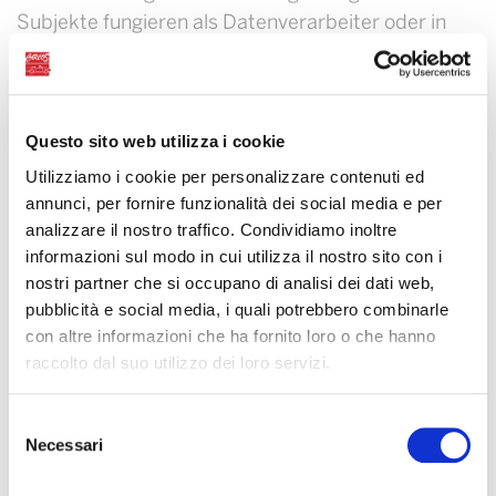
Subjekte fungieren als Datenverarbeiter oder in
völliger Autonomie als separate Datencontroller.
Questo sito web utilizza i cookie
DATENÜBERTRAGUNG AN EIN DRITTES LAND
Utilizziamo i cookie per personalizzare contenuti ed
annunci, per fornire funzionalità dei social media e per
UND / ODER EINE INTERNATIONALE
analizzare il nostro traffico. Condividiamo inoltre
ORGANISATION
informazioni sul modo in cui utilizza il nostro sito con i
nostri partner che si occupano di analisi dei dati web,
Personenbezogene Daten können vorbehaltlich der
pubblicità e social media, i quali potrebbero combinarle
in Art. 3 festgelegten Grenzen und Bedingungen in
con altre informazioni che ha fornito loro o che hanno
ein Drittland innerhalb oder außerhalb der
raccolto dal suo utilizzo dei loro servizi.
Europäischen Union übertragen werden. 44 und
nachfolgende Artikel der Verordnung EU
Selezione
Necessari
2016/679, um den mit der Übertragung
del
verbundenen Zwecken nachzukommen. Die
consenso