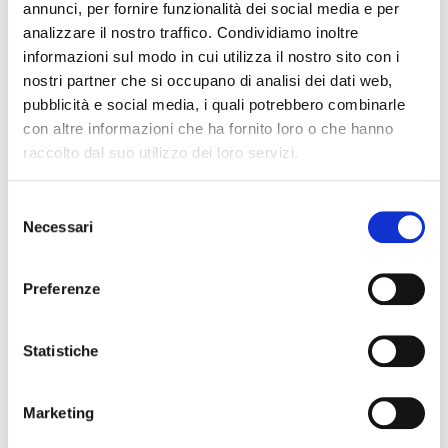
annunci, per fornire funzionalità dei social media e per
Società di servizi e logistica che svolgono
analizzare il nostro traffico. Condividiamo inoltre
attività di supporto all’ufficio commerciale.
informazioni sul modo in cui utilizza il nostro sito con i
nostri partner che si occupano di analisi dei dati web,
pubblicità e social media, i quali potrebbero combinarle
I soggetti appartenenti alle categorie suddette
con altre informazioni che ha fornito loro o che hanno
svolgono la funzione di Responsabile del
raccolto dal suo utilizzo dei loro servizi.
trattamento dei dati, oppure operano in totale
autonomia come distinti Titolari del trattamento.
Selezione
L’elenco dei Responsabili del trattamento
Necessari
del
designati è costantemente aggiornato e disponibile
consenso
presso la sede di CARCOS GROUP – S.r.l.
Preferenze
Statistiche
TRASFERIMENTO DATI VERSO UN PAESE
TERZO E/O UN’ORGANIZZAZIONE
Marketing
INTERNAZIONALE