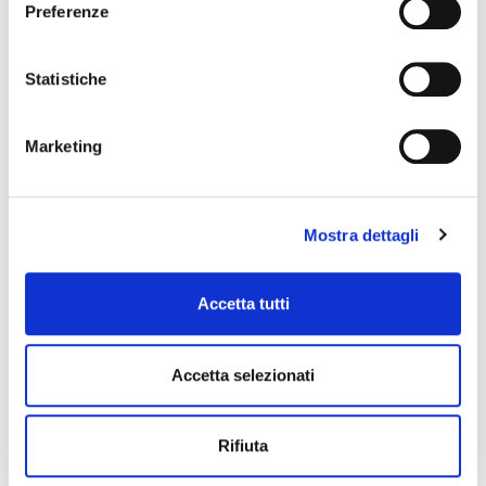
Preferenze
Statistiche
Marketing
Mostra dettagli
CARCOSEAL BLACK
Accetta tutti
Elastic sealant for engines - black
Accetta selezionati
Rifiuta