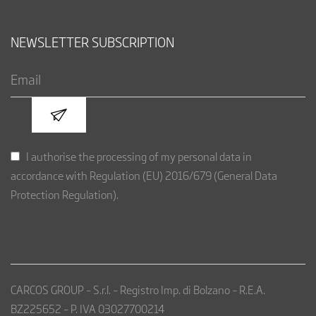
NEWSLETTER SUBSCRIPTION
I authorise the processing of my personal data in
accordance with Regulation (EU) 2016/679 (General Data
Protection Regulation).
CARCOS GROUP – S.r.l. – Registro Imp. di Bolzano – R.E.A.
BZ225652 – P. IVA 03027700214