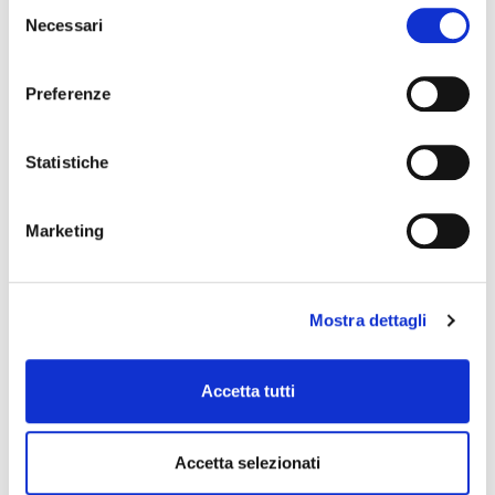
Selezione
Necessari
del
consenso
Preferenze
Statistiche
Marketing
Mostra dettagli
CARCOS MS 44 – Lubrificante
sbloccante multiuso spray
Accetta tutti
Lubrificante Multiuso
Accetta selezionati