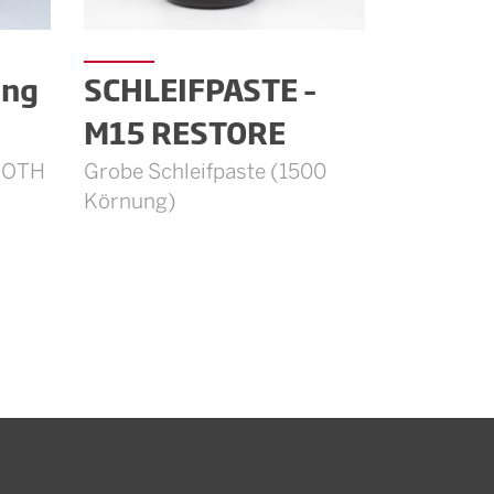
ing
SCHLEIFPASTE –
M15 RESTORE
LOTH
Grobe Schleifpaste (1500
Körnung)