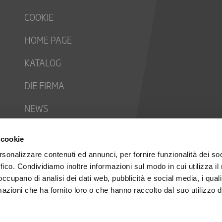
COOKIE
HOME PAGE
KATALOG
DIE FIRMA
NEWS
CONTACTS
 cookie
ARBEITE MIT UNS
rsonalizzare contenuti ed annunci, per fornire funzionalità dei so
ffico. Condividiamo inoltre informazioni sul modo in cui utilizza il 
PRIVACY POLICY
 occupano di analisi dei dati web, pubblicità e social media, i qual
azioni che ha fornito loro o che hanno raccolto dal suo utilizzo d