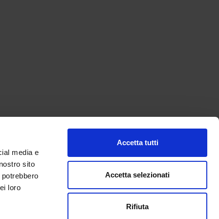
Accetta tutti
cial media e
nostro sito
Accetta selezionati
i potrebbero
ei loro
Rifiuta