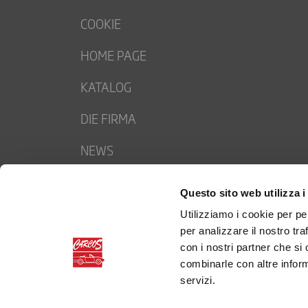
COOKIE
HOME PAGE
KATALOG
DIE FIRMA
NEWS
CONTACTS
Questo sito web utilizza i
ARBEITE MIT UNS
Utilizziamo i cookie per pe
per analizzare il nostro tra
PRIVACY POLICY
con i nostri partner che si
combinarle con altre inform
servizi.