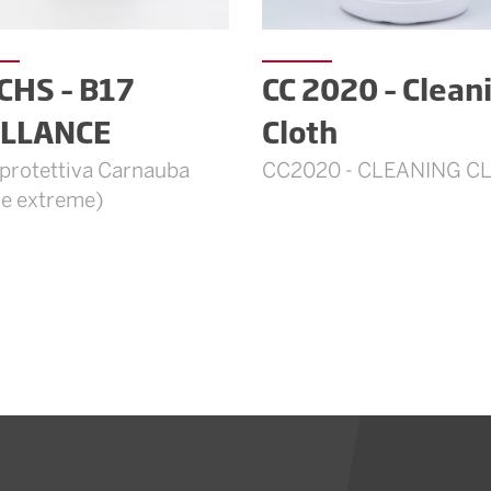
CHS – B17
CC 2020 – Clean
ILLANCE
Cloth
protettiva Carnauba
CC2020 - CLEANING C
ze extreme)