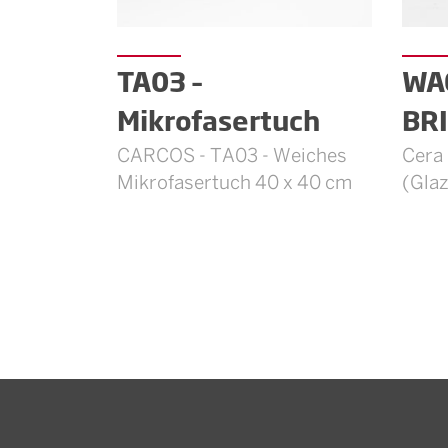
TA03 –
WA
Mikrofasertuch
BR
CARCOS - TA03 - Weiches
Cera 
Mikrofasertuch 40 x 40 cm
(Gla