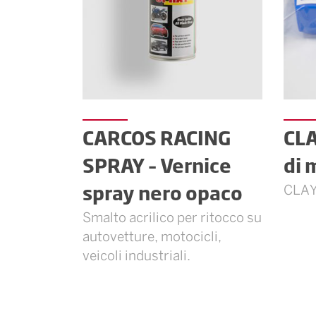
CARCOS RACING
CLA
SPRAY – Vernice
di 
spray nero opaco
CLAY
Smalto acrilico per ritocco su
autovetture, motocicli,
veicoli industriali.