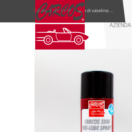
olio di vaselina spray
Home
|
Prodotti
|
AZIENDA