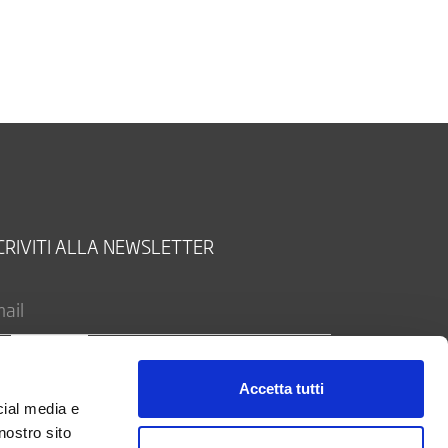
CRIVITI ALLA NEWSLETTER
Accetta tutti
cial media e
Autorizzo il trattamento dei miei dati personali ai
nostro sito
nsi del Regolamento (UE) 2016/679 (Regolamento