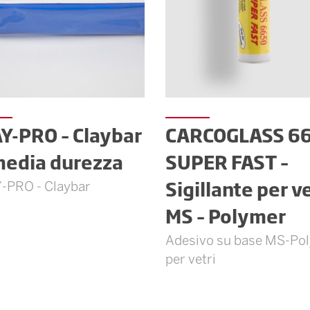
Y-PRO – Claybar
CARCOGLASS 6
media durezza
SUPER FAST –
Sigillante per ve
-PRO - Claybar
MS – Polymer
Adesivo su base MS-Po
per vetri