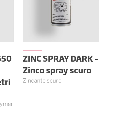
650
ZINC SPRAY DARK –
Zinco spray scuro
tri
Zincante scuro
lymer