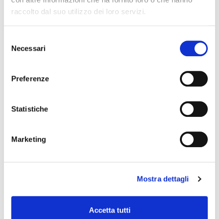
raccolto dal suo utilizzo dei loro servizi.
Selezione
Necessari
del
consenso
Preferenze
Statistiche
Marketing
Mostra dettagli
CONTACT SPRAY – Spray per
Accetta tutti